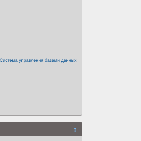
 Система управления базами данных