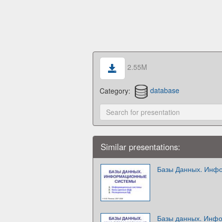
2.55M
Category:
database
Similar presentations:
Базы Данных. Инф
Базы данных. Инф