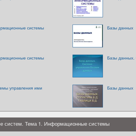
ормационные системы
Базы данных
ормационные системы
Базы данных.
темы управления ими
Базы данных
е систем. Тема 1. Информационные системы