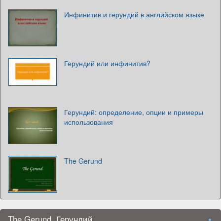
Инфинитив и герундий в английском языке
Герундий или инфинитив?
Герундий: определение, опции и примеры
использования
The Gerund
The Gerund. Герундий