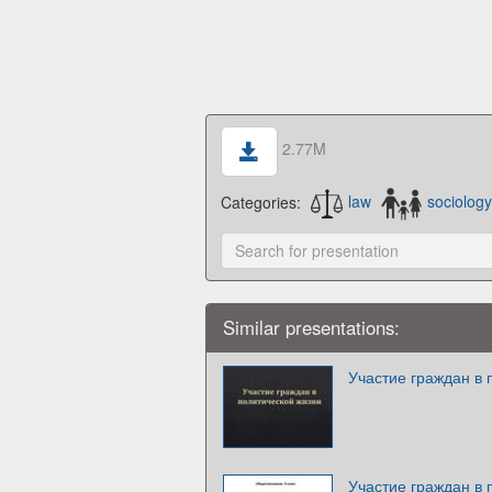
2.77M
Categories:
law
sociology
Similar presentations:
Участие граждан в 
Участие граждан в 