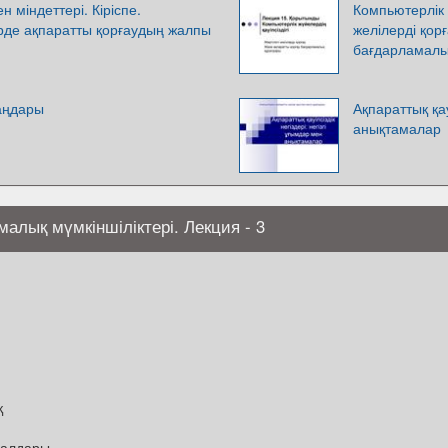
 міндеттері. Кіріспе.
Компьютерлік ж
рде ақпаратты қорғаудың жалпы
желілерді қор
бағдарламалы
заңдары
Ақпараттық қау
анықтамалар
алық мүмкіншіліктері. Лекция - 3
қ
ұралдары