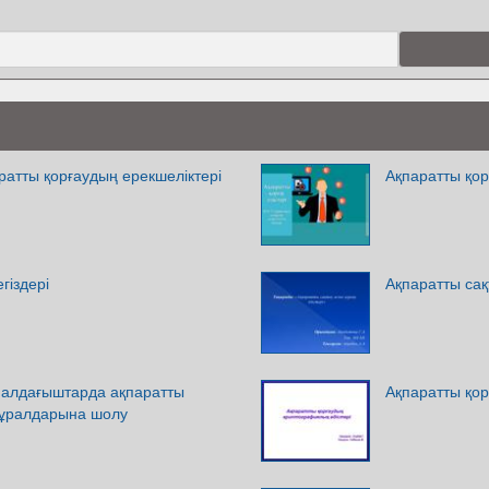
атты қорғаудың ерекшеліктері
Ақпаратты қор
гіздері
Ақпаратты сақ
малдағыштарда ақпаратты
Ақпаратты қор
 құралдарына шолу