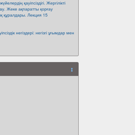
үйелердің қауіпсіздігі. Жергілікті
ғау. Жеке ақпаратты қорғау
қ құралдары. Лекция 15
іпсіздік негіздері: негізгі ұғымдар мен