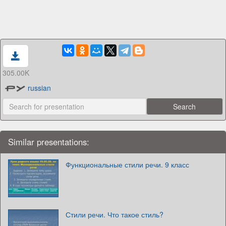
305.00K
russian
Similar presentations:
Функциональные стили речи. 9 класс
Стили речи. Что такое стиль?