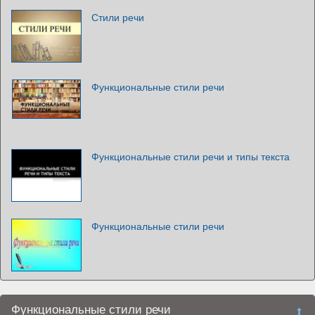
Стили речи
Функциональные стили речи
Функциональные стили речи и типы текста
Функциональные стили речи
Функциональные стили речи