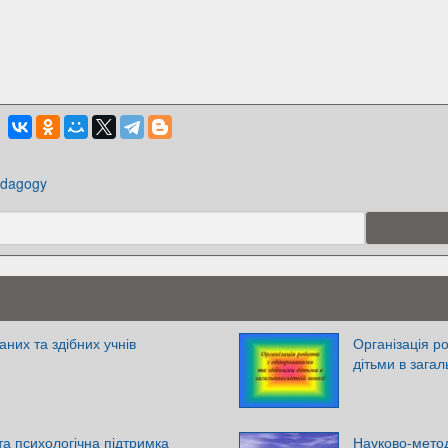
dagogy
них та здібних учнів
Організація р
дітьми в загал
а психологічна підтримка
Науково-метод