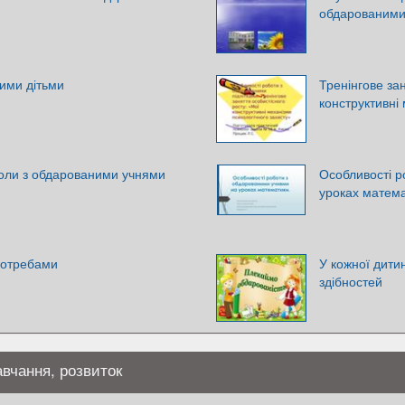
обдарованими
ими дітьми
Тренінгове за
конструктивні
оли з обдарованими учнями
Особливості р
уроках матем
потребами
У кожної дити
здібностей
авчання, розвиток