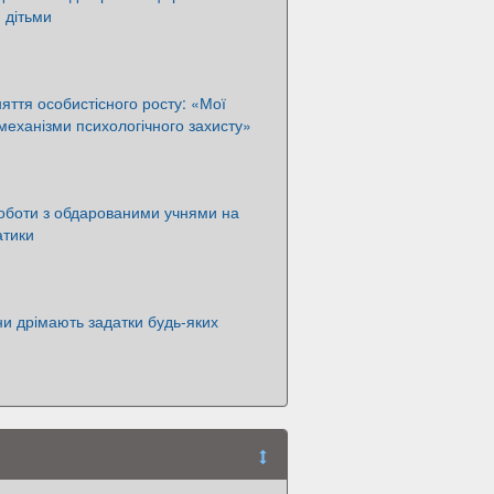
 дітьми
няття особистісного росту: «Мої
 механізми психологічного захисту»
оботи з обдарованими учнями на
атики
ни дрімають задатки будь-яких