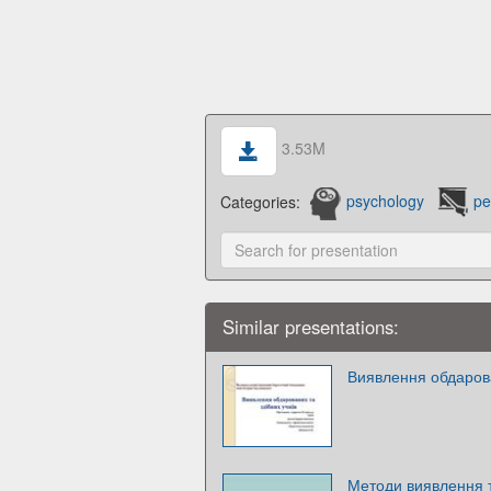
3.53M
Categories:
psychology
pe
Similar presentations:
Виявлення обдарова
Методи виявлення т