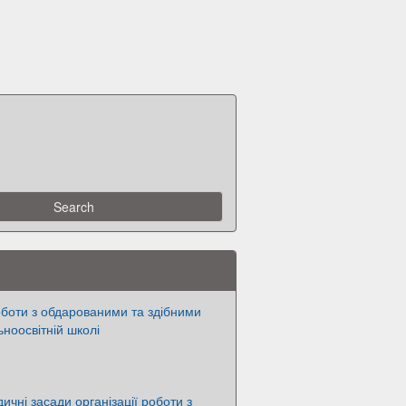
оботи з обдарованими та здібними
ьноосвітній школі
ичні засади організації роботи з