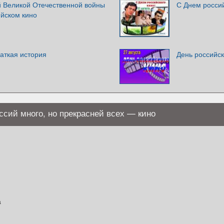
 Великой Отечественной войны
С Днем россий
ийском кино
раткая история
День российск
ссий много, но прекрасней всех — кино
а