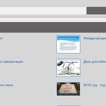
но
Международны
но презентация
День российск
ого кино
2016 год - год