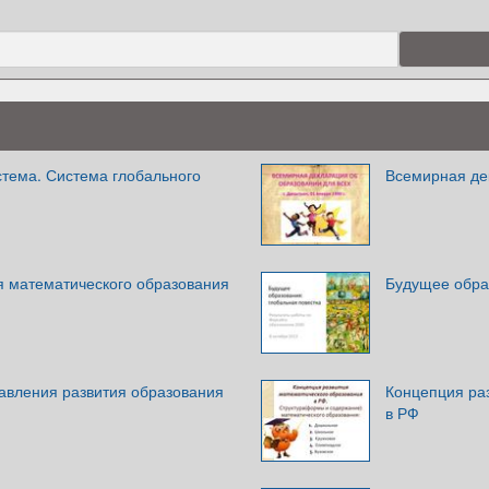
стема. Система глобального
Всемирная де
я математического образования
Будущее обра
вления развития образования
Концепция ра
в РФ