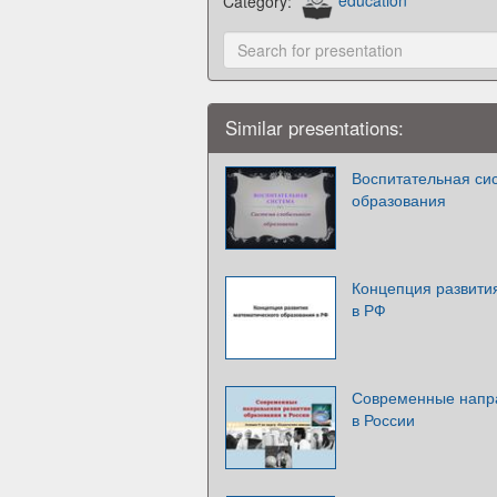
Category:
education
Similar presentations:
Воспитательная си
образования
Концепция развити
в РФ
Современные напра
в России