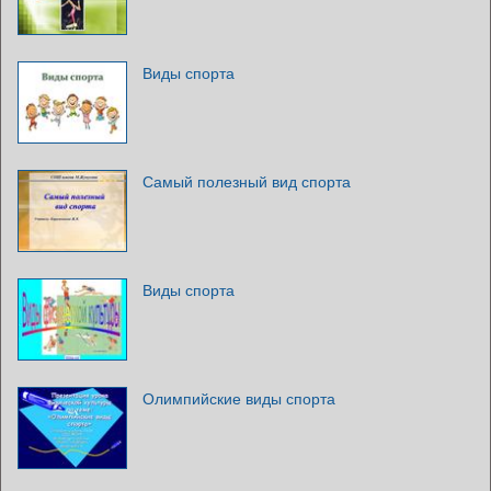
Виды спорта
Самый полезный вид спорта
Виды спорта
Олимпийские виды спорта