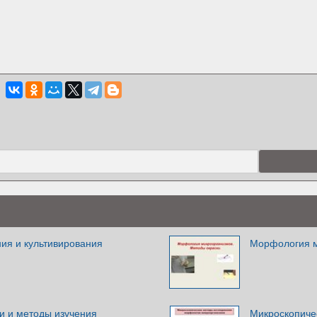
ия и культивирования
Морфология м
 и методы изучения
Микроскопиче