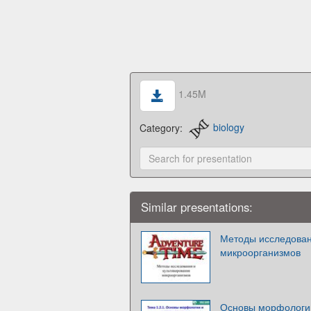
1.45M
Category:
biology
Similar presentations:
Методы исследован
микроорганизмов
Основы морфологии