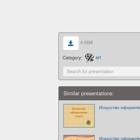
4.58M
Category:
art
Similar presentations:
Искусство оформле
Искусство оформле