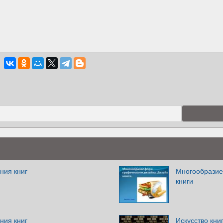
ния книг
Многообразие
книги
ния книг
Искусство кни