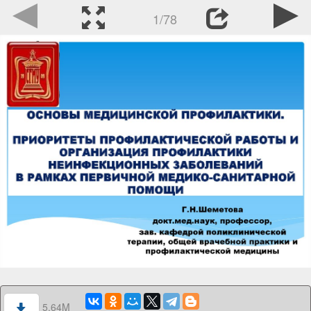
1/78
5.64M