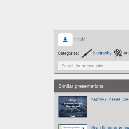
1.15M
Categories:
biography
art
Similar presentations:
Картины Ивана Кон
Иван Константинов