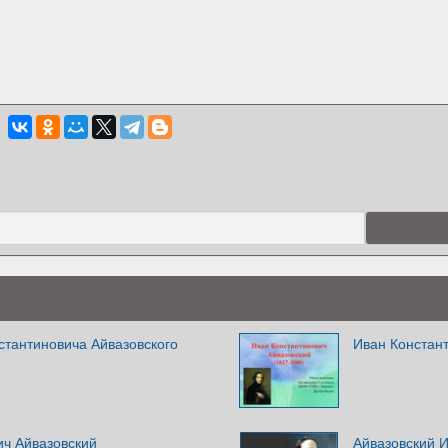
стантиновича Айвазовского
Иван Констант
ич Айвазовский
Айвазовский 