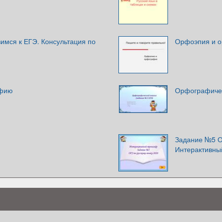
имся к ЕГЭ. Консультация по
Орфоэпия и 
афию
Орфографичес
Задание №5 ОГ
Интерактивны