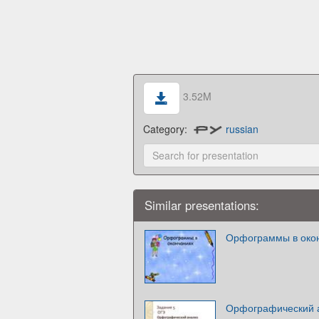
3.52M
Category:
russian
Similar presentations:
Орфограммы в око
Орфографический 