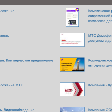
дложение
Комплексное 
современной 
комплекса дл
мость
МТС Домофон
доступом в д
ия. Коммерческое предложение
Коммерческое
выгодным це
дложение МТС
Компания «Л
ть. Видеонаблюдение
Компания ОО