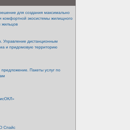
решение для создания максимально
и комфортной экосистемы жилищного
я жильцов
. Управление дистанционным
ома и придомовую территорию
 предложение. Пакеты услуг по
нам
уисОКЛ»
О Спайс