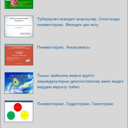
Туберкулез кезіндегі асқынулар. Спонтанды
пневмоторакс. Өкпеден қан кету
Пневмоторакс. Анықтамасы
Тыныс жүйесінің өмірге қауіпті
зақымдануларын диагностикалау және жедел
жәрдем көрсету тізбегі
Пневмоторакс. Гидроторакс. Гемоторакс