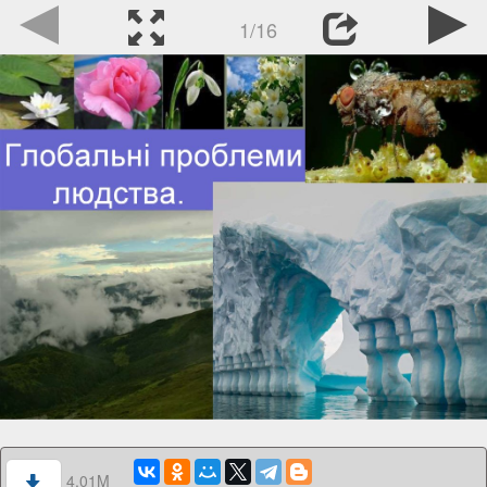
1/16
4.01M