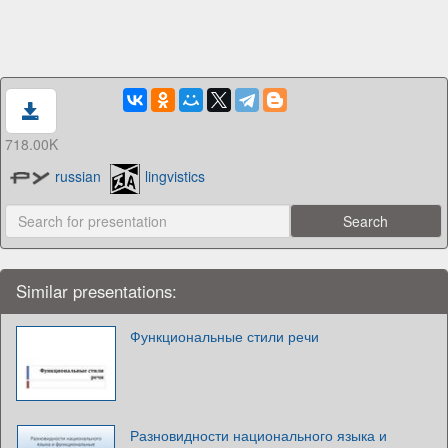
718.00K
russian
lingvistics
Similar presentations:
Функциональные стили речи
Разновидности национального языка и