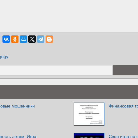
gogy
совые мошенники
Финансовая г
ность детям. Игра
Своя игра по