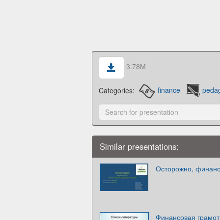
3.78M
Categories:
finance
peda
Similar presentations:
Осторожно, финан
Финансовая грамот