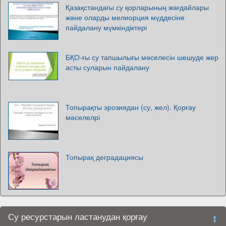
Қазақстандағы су қорларының жағдайлары
және оларды мелиорция мүддесіне
пайдалану мүмкіндіктері
БҚО-ғы су тапшылығы мәселесін шешуде жер
асты суларын пайдалану
Топырақты эрозиядан (су, жел). Қорғау
мәселелрі
Топырақ деградациясы
Су ресурстарын ластанудан қорғау