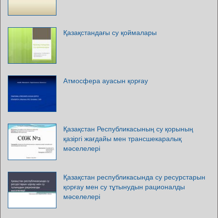
Қазақстандағы су қоймалары
Атмосфера ауасын қорғау
Қазақстан Республикасының су қорының
қазіргі жағдайы мен трансшекаралық
мәселелері
Қазақстан республикасында су ресурстарын
қорғау мен су тұтынудын рационалды
мәселелері