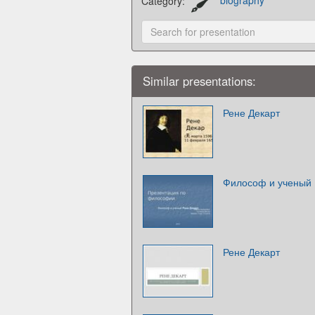
Category:
biography
Similar presentations:
Рене Декарт
Философ и ученый 
Рене Декарт