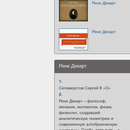
Рене Декарт
Рене Декарт
Рене Декарт
1.
Селиверстов Сергей 8 «О»
2.
Рене Декарт – философ,
механик, математик, физик,
физиолог, создавший
аналитическую геометрию и
современную алгебраическую
символику. Cogito, ergo sum – я