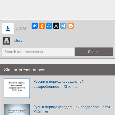
3.37M
history
Similar presentations:
Россия в период феодальной
раздробленности XI-XIII вв
Русь в период феодальной раздробленности
XI-XIII вв