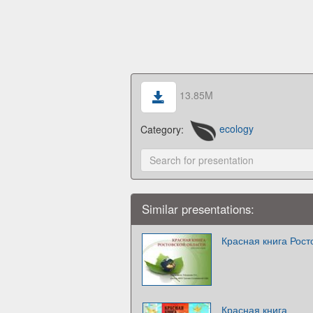
13.85M
Category:
ecology
Similar presentations:
Красная книга Рост
Красная книга