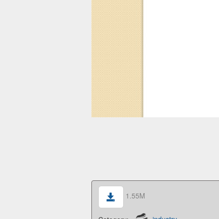
1.55M