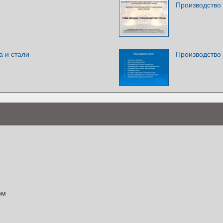
и
Производство
а и стали
Производство
ом