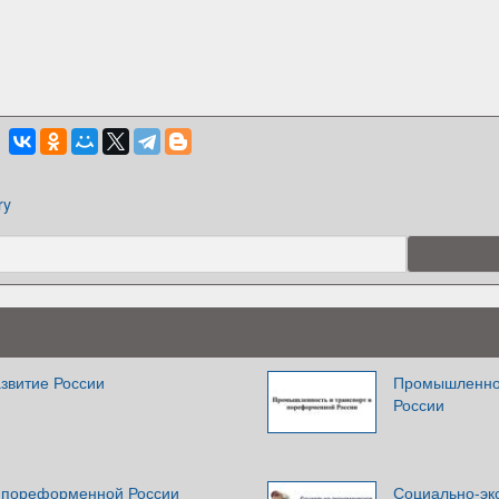
ry
звитие России
Промышленнос
России
 пореформенной России
Социально-эк