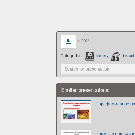
4.39M
Categories:
history
indust
Similar presentations:
Пореформенное ра
Промышленность в