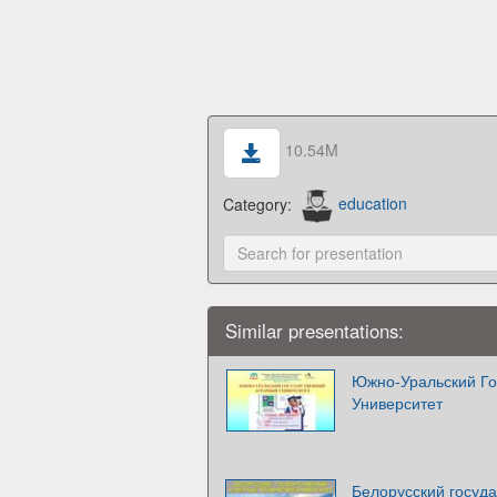
10.54M
Category:
education
Similar presentations:
Южно-Уральский Го
Университет
Белорусский госуд