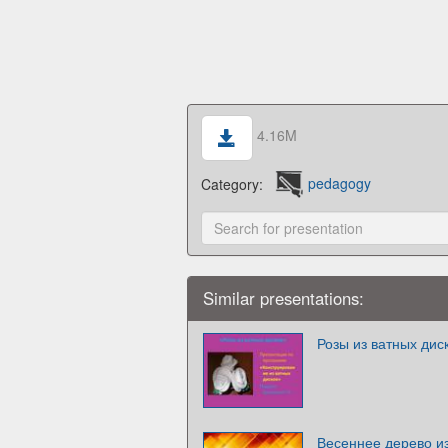
4.16M
Category:
pedagogy
Similar presentations:
Розы из ватных дис
Весеннее дерево из