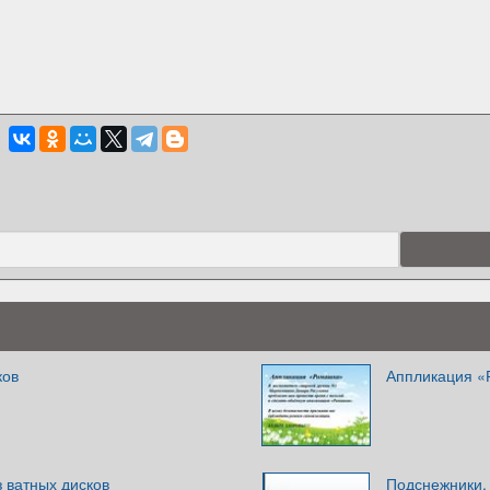
ков
Аппликация «
 ватных дисков
Подснежники. 