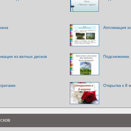
рана
Аппликация из
кация из ватных дисков
Подснежники. 
 оригами
Открытка к 8 
сков