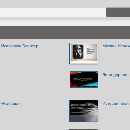
 Исаакович Блантер
Матвей Исаак
Легендарная 
й «Катюша»
История песн