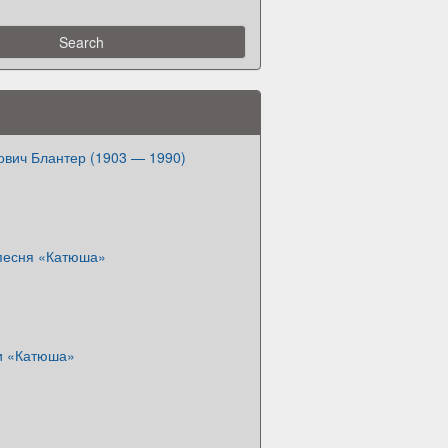
ович Блантер (1903 — 1990)
песня «Катюша»
и «Катюша»