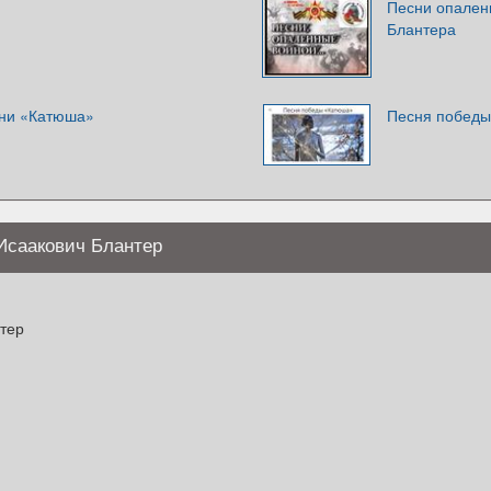
Песни опален
Блантера
сни «Катюша»
Песня побед
Исаакович Блантер
тер