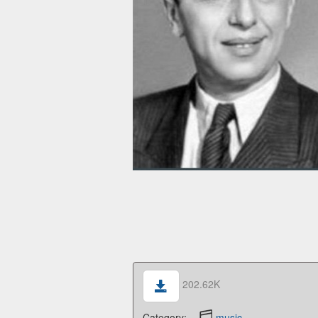
202.62K
Category:
music