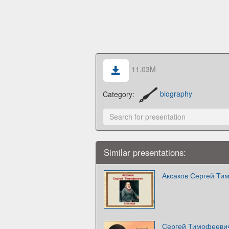
11.03M
Category:
biography
Similar presentations:
Аксаков Сергей Ти
Сергей Тимофеевич