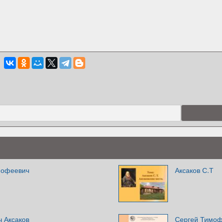
мофеевич
Аксаков С.Т
 Аксаков
Сергей Тимоф