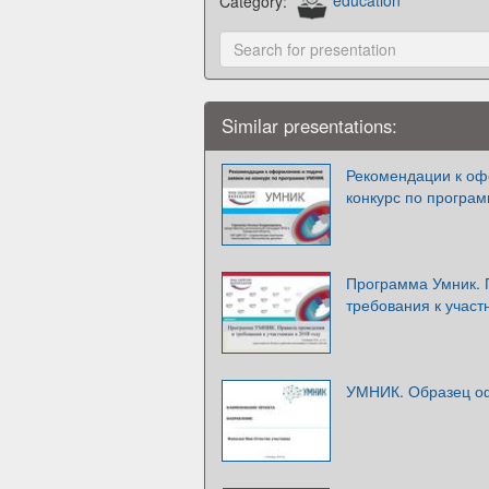
Category:
education
Similar presentations:
Рекомендации к оф
конкурс по програ
Программа Умник. 
требования к участ
УМНИК. Образец о