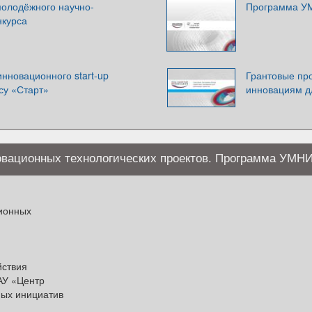
молодёжного научно-
Программа УМ
нкурса
нновационного start-up
Грантовые пр
рсу «Старт»
инновациям д
новационных технологических проектов. Программа УМН
ционных
йствия
АУ «Центр
ных инициатив