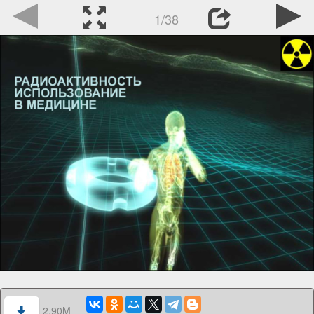
1/38
2.90M