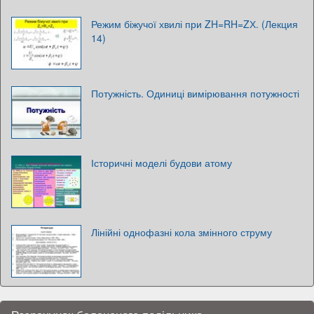
Режим біжучої хвилі при ZH=RH=ZХ. (Лекция
14)
Потужність. Одиниці вимірювання потужності
Історичні моделі будови атому
Лінійні однофазні кола змінного струму