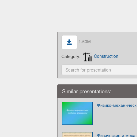
1.60M
Category:
Construction
Similar presentations:
Физико-механическ
Физические и механ