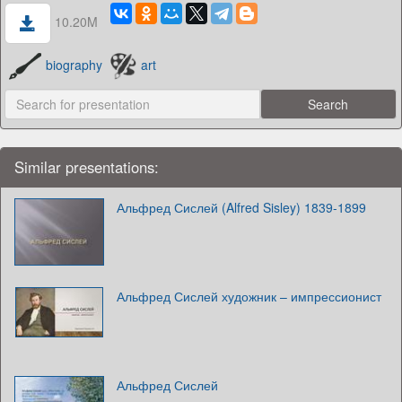
10.20M
biography
art
Similar presentations:
Альфред Сислей (Alfred Sisley) 1839-1899
Альфред Сислей художник – импрессионист
Альфред Сислей