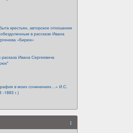
быта крестьян, авторское отношение
 обездоленным в рассказе Ивана
ургенева «Бирюк»
й расказа Ивана Сергеевича
рюк"
графия в моих сочинениях…» И.С.
 -1883 г.)