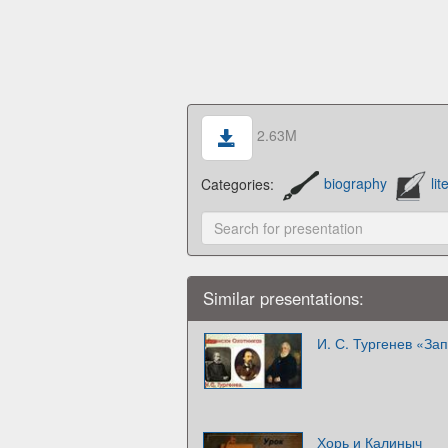
2.63M
Categories:
biography
lit
Similar presentations:
И. С. Тургенев «За
Хорь и Калиныч