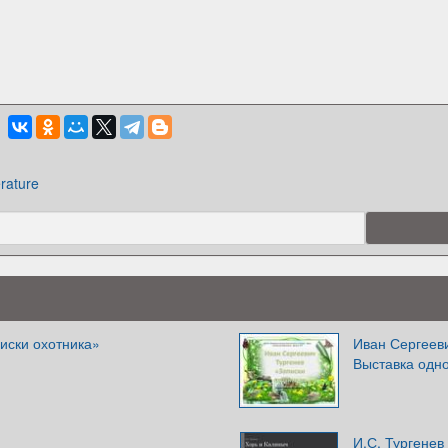
erature
писки охотника»
Иван Сергееви
Выставка одно
И.С. Тургенев