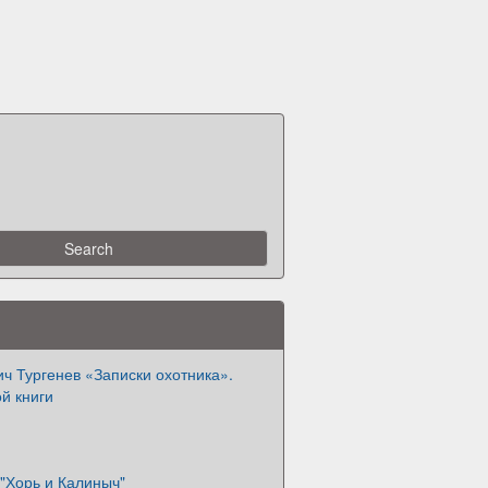
ч Тургенев «Записки охотника».
й книги
 "Хорь и Калиныч"