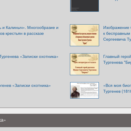
ь и Калиныч». Многообразие и
Изображение 
ов крестьян в рассказе
к бесправным
Сергеевича Т
 Тургенева «Записки охотника»
Главный геро
Тургенева "Би
генев «Записки охотника»
«Вся моя био
Тургенев (1818
ка»