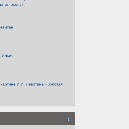
лотая осень»
Левитан
к Ильич
картине И.И. Левитана «Золотая