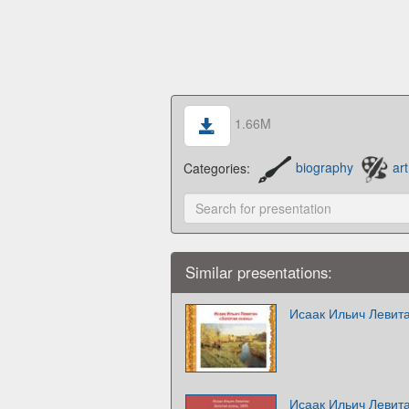
1.66M
Categories:
biography
art
Similar presentations:
Исаак Ильич Левит
Исаак Ильич Левита