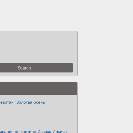
евитан "Золотая осень”
исание по картине Исаака Ильича