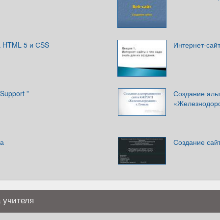
а HTML 5 и СSS
Интернет-сайт
Support ”
Создание аль
«Железнодор
та
Создание сайт
 учителя