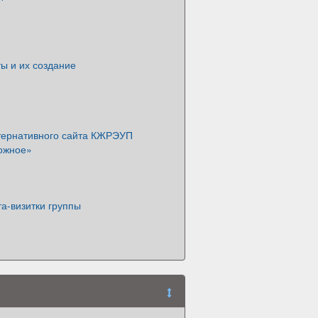
ы и их создание
тернативного сайта КЖРЭУП
ожное»
а-визитки группы