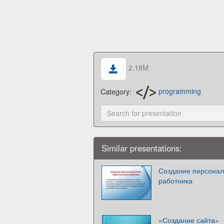
2.18M
Category:
programming
Similar presentations:
Создание персональ
работника
«Создание сайта»