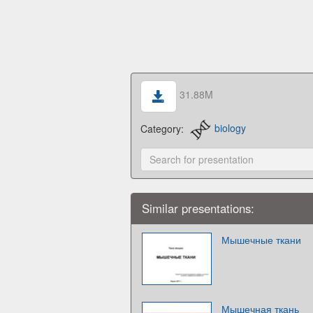
31.88M
Category:
biology
Similar presentations:
Мышечные ткани
Мышечная ткань